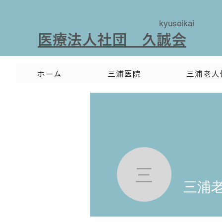
kyuseikai
​医療法人社団 久誠会
ホーム
三浦医院
三浦老人
三浦老人
三浦