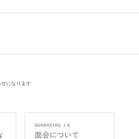
らせになります
2025年9月18日
∙
1
分
な
面会について