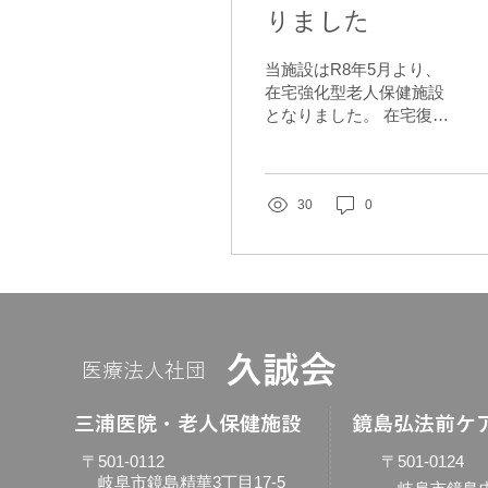
りました
当施設はR8年5月より、
在宅強化型老人保健施設
となりました。 在宅復
帰・在宅療養支援をより
充実させるため、リハビ
リテーションの実施や多
職種による連携を強化
30
0
し、ご利用者さま一人ひ
とりに寄り添った支援を
行ってまいります。 今後
も、ご利用者さま・ご家
族さまに安心してご利用
いただける施設を目指
​久誠会
し、より良いサービス提
​医療法人社団
供に努めてまいります。
​三浦医院・老人保健施設
​鏡島弘法前ケ
〒501-0112
〒501-0124
岐阜市鏡島精華3丁目17-5​​​