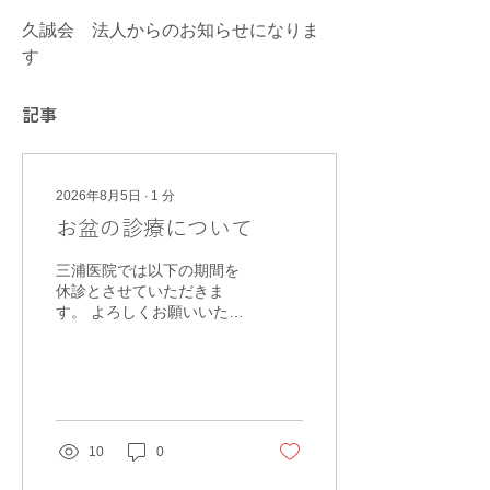
久誠会　法人からのお知らせになりま
す
記事
2026年8月5日
∙
1
分
お盆の診療について
三浦医院では以下の期間を
休診とさせていただきま
す。 よろしくお願いいたし
ます。 8/10 8/11 8/12
8/13 8/14 8/15 8/16 月
火 水 木 金 土 日 午前 〇 休
診 〇 休診 〇 休診 午後
〇 〇 休診
10
0