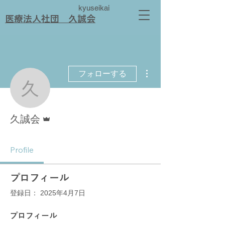
kyuseikai
​医療法人社団 久誠会
その他
フォローする
久誠会
管理者
久誠会
Profile
プロフィール
登録日： 2025年4月7日
プロフィール