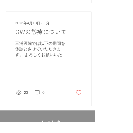
2026年4月18日
∙
1
分
GWの診療について
三浦医院では以下の期間を
休診とさせていただきま
す。 よろしくお願いいたし
ます。 4/29 4/30 5/1 5/2
5/3 5/4 5/5 5/6 5/7 水 木
金 土 日 月 火 水 木 午前 休
診 〇 〇 〇 休診 〇 午
後 ー 〇 ー ー
23
0
​久誠会
​医療法人社団