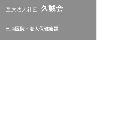
診とさせていただきます。 よ
​久誠会
​医療法人社団
ろしくお願いいたします。
4/29 4/30 5/1 5/2 5/3 5/4 5/5
5/6 5/7 水 木 金 土 日 月 火
​三浦医院・老人保健施設
水 木 午前 休診 〇 〇 〇 休
〒501-0112
診 〇 午後 ー 〇 ー ー
岐阜市鏡島精華3丁目17-5​​​
058-251-9038
FAX
058-251-9082
​鏡島弘法前ケアセンター
〒501-0124
岐阜市鏡島中2丁目9-13
058-251-9062
​FAX
058-251-9068