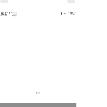
すべて表示
最新記事
GWの診療について
面会について
三浦医院では以下の期間を休
面会時間の案内に