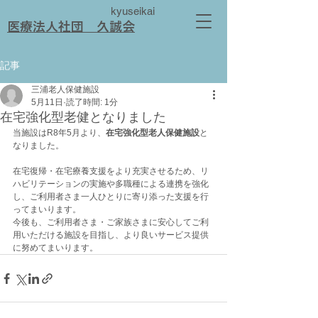
kyuseikai
​医療法人社団 久誠会
記事
三浦老人保健施設
5月11日
読了時間: 1分
在宅強化型老健となりました
当施設はR8年5月より、
在宅強化型老人保健施設
と
なりました。
在宅復帰・在宅療養支援をより充実させるため、リ
ハビリテーションの実施や多職種による連携を強化
し、ご利用者さま一人ひとりに寄り添った支援を行
ってまいります。
今後も、ご利用者さま・ご家族さまに安心してご利
用いただける施設を目指し、より良いサービス提供
に努めてまいります。