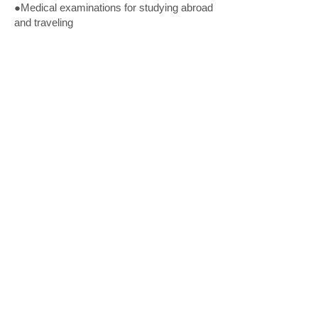
●Medical examinations for studying abroad
and traveling
Consultation hours
Mon
Tue
Wed
​／
​●
Thur
Fri
​Sun・
Sat
Holiday
​●
​ 9:00-12:00
​●
​●