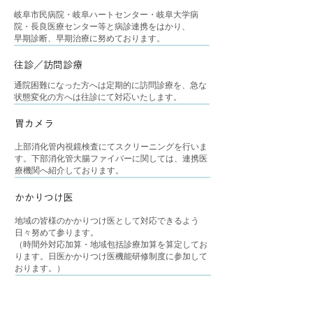
岐阜市民病院・岐阜ハートセンター・岐阜大学病
院・長良医療センター等と病診連携をはかり、
早期診断、早期治療に努めております。
​往診／訪問診療
通院困難になった方へは定期的に訪問診療を、急な
状態変化の方へは往診にて対応いたします。
​胃カメラ
上部消化管内視鏡検査にてスクリーニングを行いま
す。下部消化管大腸ファイバーに関しては、連携医
療機関へ紹介しております。
​かかりつけ医
地域の皆様のかかりつけ医として対応できるよう
日々努めて参ります。
（時間外対応加算・地域包括診療加算を算定してお
ります。日医かかりつけ医機能研修制度に参加して
おります。）