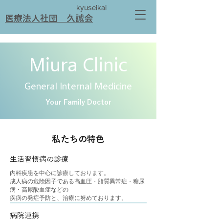
kyuseikai
​医療法人社団 久誠会
Miura Clinic
General Internal Medicine
Your Family Doctor
​私たちの特色
​生活習慣病の診療
内科疾患を中心に診療しております。
成人病の危険因子である高血圧・脂質異常症・糖尿
病・高尿酸血症などの
疾病の発症予防と、治療に努めております。
​病院連携