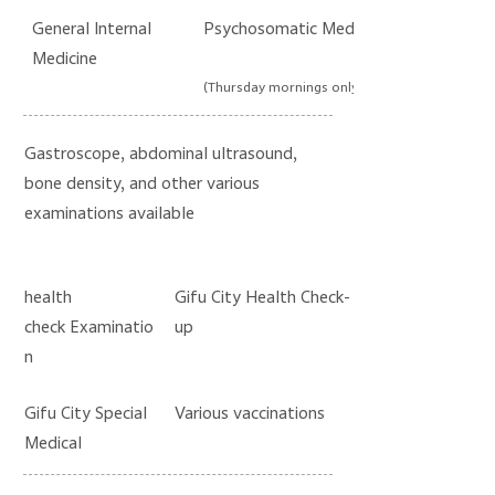
General Internal
Psychosomatic Medicine
Medicine
(Thursday mornings only)
Gastroscope, abdominal ultrasound,
bone density, and other various
examinations available
health
Gifu City Health Check-
check
Examinatio
up
n
Gifu City Special
Various vaccinations
Medical