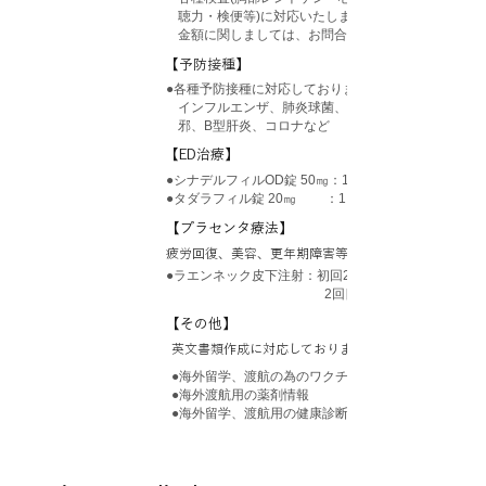
聴力・検便等)に対応いたします。
​金額に関しましては、お問合わせ下さい。
​【予防接種】
​●各種予防接種に対応しております
インフルエンザ、肺炎球菌、帯状疱疹、おたふく風
邪、B型肝炎、コロナなど
​【ED治療】
​●シナデルフィルOD錠 50㎎：1,000円/錠(税抜)
​●タダラフィル錠 20㎎ ：1,300円/錠(税抜)
​【プラセンタ療法】
疲労回復、美容、更年期障害等に効果があります。
●ラエンネック皮下注射：初回2,250円(税抜)
2回目以降 1,250円​(税抜)
​【その他】
​英文書類作成に対応しております。
​●海外留学、渡航の為のワクチン接種
●海外渡航用の薬剤情報
​●海外留学、渡航用の健康診断