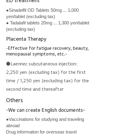
ED treatment
●Sinadelfil OD Tablets 50mg ... 1,000
yen/tablet (excluding tax)
● Tadalafil tablets 20mg ... 1,300 yen/tablet
(excluding tax)
Placenta Therapy
-Effective for fatigue recovery, beauty,
menopausal symptoms, etc.-
●Laennec subcutaneous injection:
2,250 yen (excluding tax) for the first
time / 1,250 yen (excluding tax) for the
second time and thereafter
Others
-We can create English documents-
●Vaccinations for studying and traveling
abroad
Drug information for overseas travel