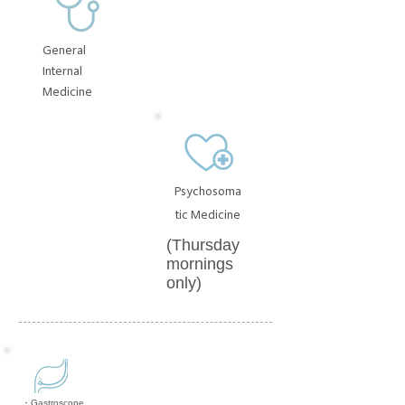
General
Internal
Medicine
Psychosoma
tic Medicine
(Thursday
mornings
only)
・Gastroscope