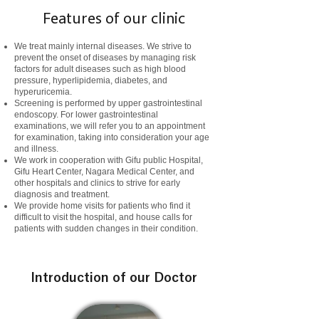
Features of our clinic
We treat mainly internal diseases. We strive to
prevent the onset of diseases by managing risk
factors for adult diseases such as high blood
pressure, hyperlipidemia, diabetes, and
hyperuricemia.
Screening is performed by upper gastrointestinal
endoscopy. For lower gastrointestinal
examinations, we will refer you to an appointment
for examination, taking into consideration your age
and illness.
We work in cooperation with Gifu public Hospital,
Gifu Heart Center, Nagara Medical Center, and
other hospitals and clinics to strive for early
diagnosis and treatment.
We provide home visits for patients who find it
difficult to visit the hospital, and house calls for
patients with sudden changes in their condition.
Introduction of our Doctor​