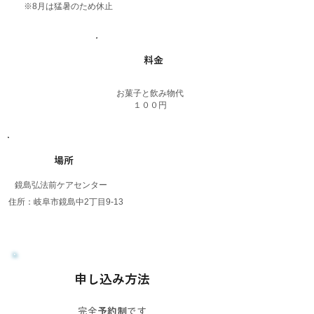
​※8月は猛暑のため休止
​料金
​お菓子と飲み物代
​１００円
​場所
​鏡島弘法前ケアセンター
​住所：岐阜市鏡島中2丁目9-13
​申し込み方法
完全
予約制
です