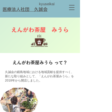
kyuseikai
​医療法人社団 久誠会
​えんがわ茶屋 みうら
​えんがわ茶屋みうら って？
久誠会の鏡島地域における地域貢献を提供すべく、
新たな取り組みとして、「えんがわ茶屋みうら」を
2018年から開店しました。