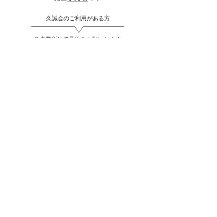
​久誠会のご利用がある方
​各事業所にて予約をお願いします
​久誠会のご利用がない方
​三浦医院の外来にお問合せください
058-251-9038
​久誠会
​医療法人社団
​三浦医院・老人保健施設
〒501-0112
岐阜市鏡島精華3丁目17-5​​​