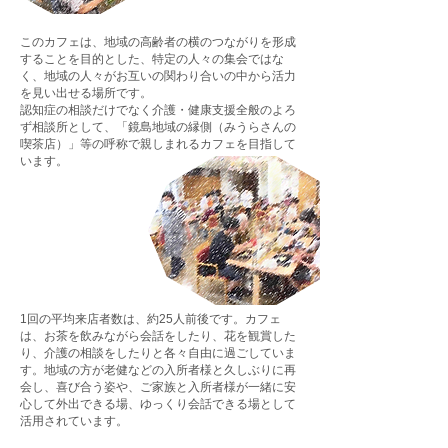
このカフェは、地域の高齢者の横のつながりを形成
することを目的とした、特定の人々の集会ではな
く、地域の人々がお互いの関わり合いの中から活力
を見い出せる場所です。
認知症の相談だけでなく介護・健康支援全般のよろ
ず相談所として、「鏡島地域の縁側（みうらさんの
喫茶店）」等の呼称で親しまれるカフェを目指して
います。
1回の平均来店者数は、約25人前後です。カフェ
は、お茶を飲みながら会話をしたり、花を観賞した
り、介護の相談をしたりと各々自由に過ごしていま
す。地域の方が老健などの入所者様と久しぶりに再
会し、喜び合う姿や、ご家族と入所者様が一緒に安
心して外出できる場、ゆっくり会話できる場として
活用されています。